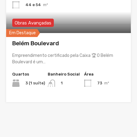
44 e 54
m²
Obras Avançadas
Em Destaque
Belém Boulevard
Empreendimento certificado pela Caixa 🏆 O Belém
Boulevard é um…
Quartos
Banheiro Social
Área
3 (1 suíte)
73
m²
1