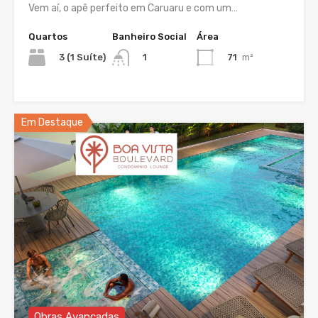
Vem aí, o apê perfeito em Caruaru e com um…
Quartos
Banheiro Social
Área
3 (1 Suíte)
71
m²
1
Em Destaque
Obras Avançadas