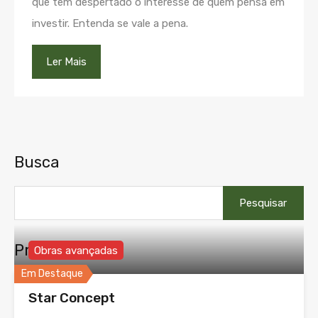
que tem despertado o interesse de quem pensa em
investir. Entenda se vale a pena.
Ler Mais
Busca
Pesquisar
por:
Propriedades
Obras avançadas
Em Destaque
Star Concept