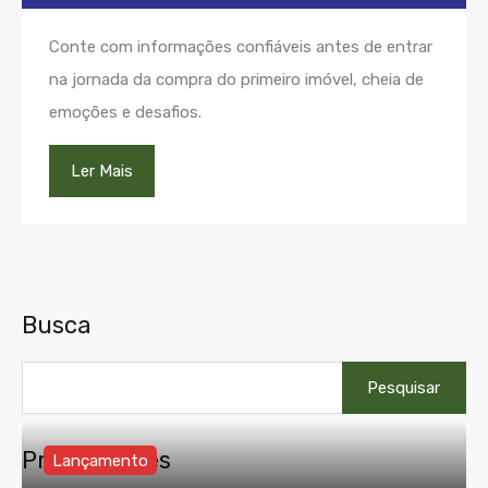
Conte com informações confiáveis antes de entrar
na jornada da compra do primeiro imóvel, cheia de
emoções e desafios.
Ler Mais
Busca
Pesquisar
por:
Propriedades
Lançamento