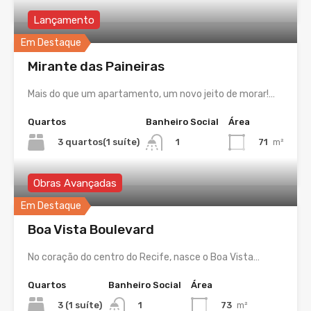
Lançamento
Em Destaque
Mirante das Paineiras
Mais do que um apartamento, um novo jeito de morar!…
Quartos
Banheiro Social
Área
3 quartos(1 suíte)
71
m²
1
Obras Avançadas
Em Destaque
Boa Vista Boulevard
No coração do centro do Recife, nasce o Boa Vista…
Quartos
Banheiro Social
Área
3 (1 suíte)
73
m²
1