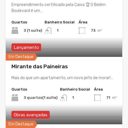
Empreendimento certificado pela Caixa 🏆 O Belém
Boulevard é um…
Quartos
Banheiro Social
Área
3 (1 suíte)
73
m²
1
Lançamento
Em Destaque
Mirante das Paineiras
Mais do que um apartamento, um novo jeito de morar!…
Quartos
Banheiro Social
Área
3 quartos(1 suíte)
71
m²
1
Obras avançadas
Em Destaque