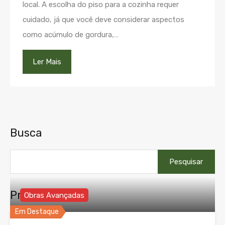
local. A escolha do piso para a cozinha requer
cuidado, já que você deve considerar aspectos
como acúmulo de gordura,…
Ler Mais
Busca
Pesquisar
por:
Propriedades
Obras Avançadas
Em Destaque