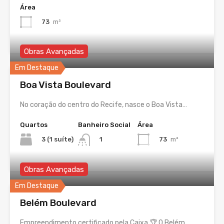
Área
73
m²
Obras Avançadas
Em Destaque
Boa Vista Boulevard
No coração do centro do Recife, nasce o Boa Vista…
Quartos
Banheiro Social
Área
3 (1 suíte)
73
m²
1
Obras Avançadas
Em Destaque
Belém Boulevard
Empreendimento certificado pela Caixa 🏆 O Belém