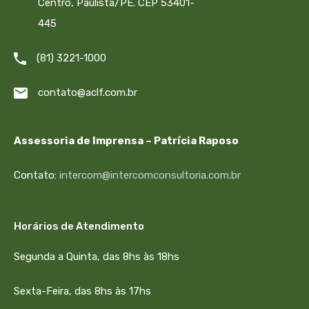
Centro, Paulista/PE. CEP 53401-
445
(81) 3221-1000
contato@aclf.com.br
Assessoria de Imprensa – Patrícia Raposo
Contato:
intercom@intercomconsultoria.com.br
Horários de Atendimento
Segunda a Quinta, das 8hs às 18hs
Sexta-Feira, das 8hs às 17hs