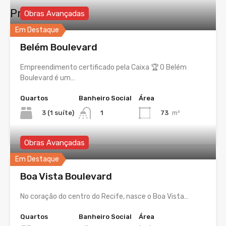
Propriedades
Obras Avançadas
Em Destaque
Belém Boulevard
Empreendimento certificado pela Caixa 🏆 O Belém
Boulevard é um…
Quartos
Banheiro Social
Área
3 (1 suíte)
73
m²
1
Obras Avançadas
Em Destaque
Boa Vista Boulevard
No coração do centro do Recife, nasce o Boa Vista…
Quartos
Banheiro Social
Área