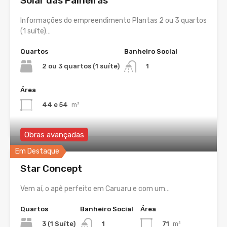
Solar das Paineiras
Informações do empreendimento Plantas 2 ou 3 quartos
(1 suíte)…
Quartos
Banheiro Social
2 ou 3 quartos (1 suíte)
1
Área
44 e 54
m²
Obras avançadas
Em Destaque
Star Concept
Vem aí, o apê perfeito em Caruaru e com um…
Quartos
Banheiro Social
Área
3 (1 Suíte)
71
m²
1