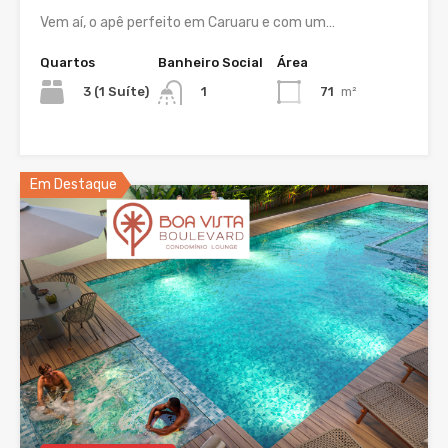
Vem aí, o apê perfeito em Caruaru e com um…
Quartos
Banheiro Social
Área
3 (1 Suíte)
71
m²
1
Em Destaque