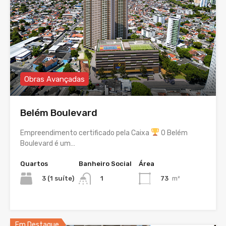
Obras Avançadas
Belém Boulevard
Empreendimento certificado pela Caixa
O Belém
Boulevard é um…
Quartos
Banheiro Social
Área
3 (1 suíte)
73
m²
1
Em Destaque