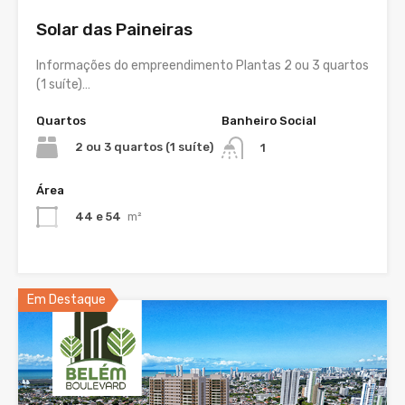
Solar das Paineiras
Informações do empreendimento Plantas 2 ou 3 quartos
(1 suíte)…
Quartos
Banheiro Social
2 ou 3 quartos (1 suíte)
1
Área
44 e 54
m²
Em Destaque