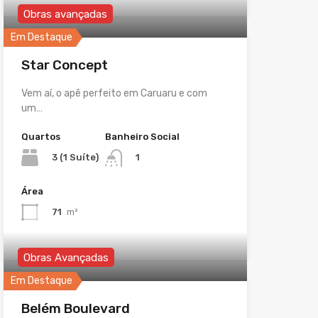
Obras avançadas
Em Destaque
Star Concept
Vem aí, o apê perfeito em Caruaru e com
um…
Quartos
Banheiro Social
3 (1 Suíte)
1
Área
71
m²
Obras Avançadas
Em Destaque
Belém Boulevard