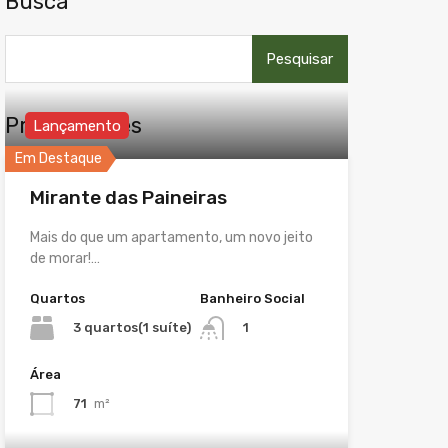
Busca
Pesquisar
por:
Propriedades
Lançamento
Em Destaque
Mirante das Paineiras
Mais do que um apartamento, um novo jeito
de morar!…
Quartos
Banheiro Social
3 quartos(1 suíte)
1
Área
71
m²