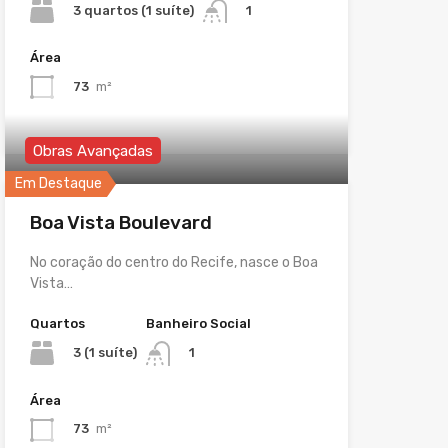
3 quartos (1 suíte)
1
Área
73
m²
Obras Avançadas
Em Destaque
Boa Vista Boulevard
No coração do centro do Recife, nasce o Boa
Vista…
Quartos
Banheiro Social
3 (1 suíte)
1
Área
73
m²