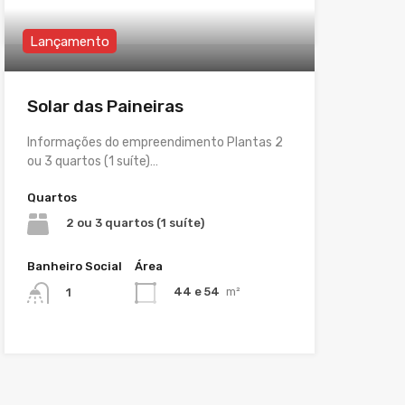
Lançamento
Solar das Paineiras
Informações do empreendimento Plantas 2
ou 3 quartos (1 suíte)…
Quartos
2 ou 3 quartos (1 suíte)
Banheiro Social
Área
44 e 54
m²
1