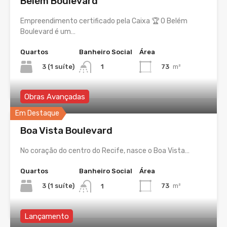
Belém Boulevard
Empreendimento certificado pela Caixa 🏆 O Belém
Boulevard é um…
Quartos
Banheiro Social
Área
3 (1 suíte)
73
m²
1
Obras Avançadas
Em Destaque
Boa Vista Boulevard
No coração do centro do Recife, nasce o Boa Vista…
Quartos
Banheiro Social
Área
3 (1 suíte)
73
m²
1
Lançamento