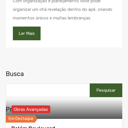
Com organização e planejamento você pode
organizar um chá revelação dentro do apê, criando
momentos únicos e muitas lembranças.
Ler Mais
Busca
Pesquisar
por:
Propriedades
Obras Avançadas
Em Destaque