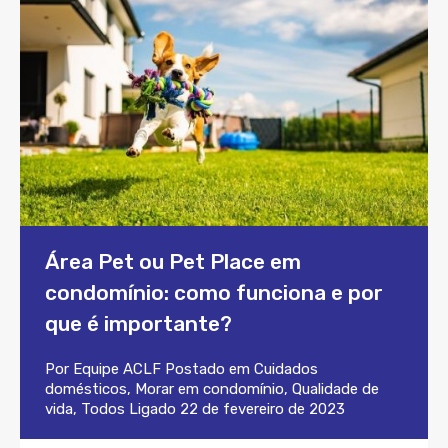
Área Pet ou Pet Place em
condomínio: como funciona e por
que é importante?
Por
Equipe ACLF
Postado em
Cuidados
domésticos
,
Morar em condomínio
,
Qualidade de
vida
,
Todos
Ligado
22 de fevereiro de 2023