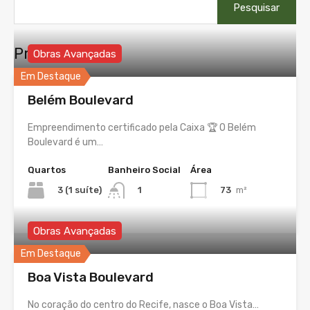
por:
Propriedades
Obras Avançadas
Em Destaque
Belém Boulevard
Empreendimento certificado pela Caixa 🏆 O Belém
Boulevard é um…
Quartos
Banheiro Social
Área
3 (1 suíte)
73
m²
1
Obras Avançadas
Em Destaque
Boa Vista Boulevard
No coração do centro do Recife, nasce o Boa Vista…