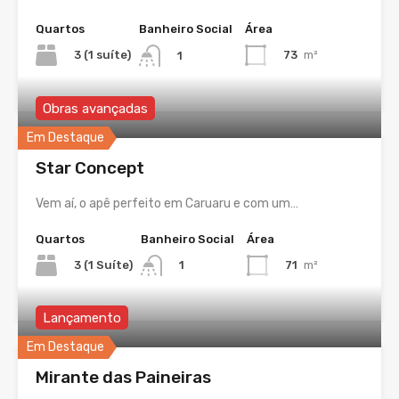
Quartos
Banheiro Social
Área
3 (1 suíte)
73
m²
1
Obras avançadas
Em Destaque
Star Concept
Vem aí, o apê perfeito em Caruaru e com um…
Quartos
Banheiro Social
Área
3 (1 Suíte)
71
m²
1
Lançamento
Em Destaque
Mirante das Paineiras