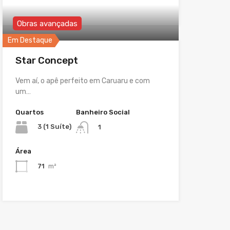
Obras avançadas
Em Destaque
Star Concept
Vem aí, o apê perfeito em Caruaru e com
um…
Quartos
Banheiro Social
3 (1 Suíte)
1
Área
71
m²