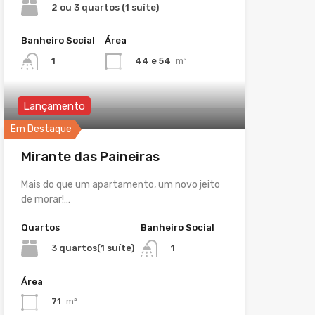
2 ou 3 quartos (1 suíte)
Banheiro Social
Área
44 e 54
m²
1
Lançamento
Em Destaque
Mirante das Paineiras
Mais do que um apartamento, um novo jeito
de morar!…
Quartos
Banheiro Social
3 quartos(1 suíte)
1
Área
71
m²