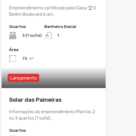
Empreendimento certificado pela Caixa 🏆 O
Belém Boulevard é um…
Quartos
Banheiro Social
3 (1 suíte)
1
Área
73
m²
Lançamento
Solar das Paineiras
Informações do empreendimento Plantas 2
ou 3 quartos (1 suíte)…
Quartos