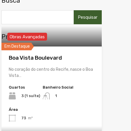
Busca
Pesquisar
por:
Propriedades
Obras Avançadas
Em Destaque
Boa Vista Boulevard
No coração do centro do Recife, nasce o Boa
Vista…
Quartos
Banheiro Social
3 (1 suíte)
1
Área
73
m²