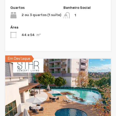
Quartos
Banheiro Social
2 ou 3 quartos (1 suíte)
1
Área
44 e 54
m²
Em Destaque