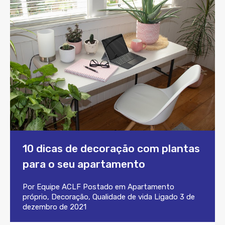
10 dicas de decoração com plantas
para o seu apartamento
Por
Equipe ACLF
Postado em
Apartamento
próprio
,
Decoração
,
Qualidade de vida
Ligado
3 de
dezembro de 2021