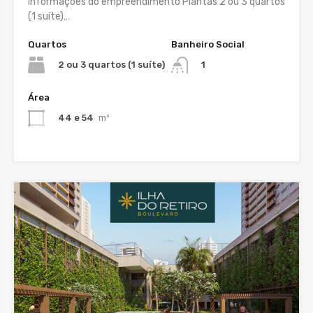
Informações do empreendimento Plantas 2 ou 3 quartos
(1 suíte)…
Quartos
Banheiro Social
2 ou 3 quartos (1 suíte)
1
Área
44 e 54
m²