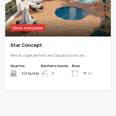
Obras avançadas
Star Concept
Vem aí, o apê perfeito em Caruaru e com um…
Quartos
Banheiro Social
Área
3 (1 Suíte)
71
m²
1