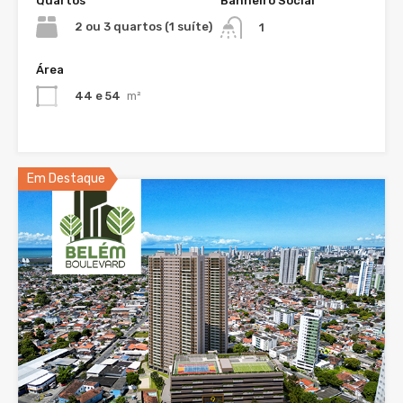
Quartos
Banheiro Social
2 ou 3 quartos (1 suíte)
1
Área
44 e 54
m²
Em Destaque