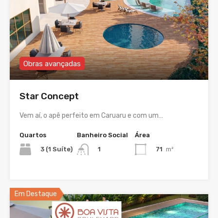
Obras avançadas
Star Concept
Vem aí, o apê perfeito em Caruaru e com um…
Quartos
Banheiro Social
Área
3 (1 Suíte)
71
m²
1
Em Destaque