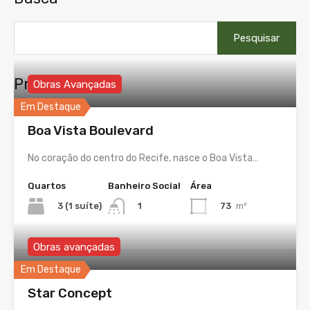
Pesquisar
por:
Propriedades
Obras Avançadas
Em Destaque
Boa Vista Boulevard
No coração do centro do Recife, nasce o Boa Vista…
Quartos
Banheiro Social
Área
3 (1 suíte)
73
m²
1
Obras avançadas
Em Destaque
Star Concept