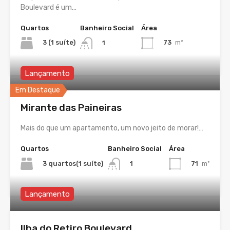
Boulevard é um…
Quartos
Banheiro Social
Área
3 (1 suíte)
73
m²
1
Lançamento
Em Destaque
Mirante das Paineiras
Mais do que um apartamento, um novo jeito de morar!…
Quartos
Banheiro Social
Área
3 quartos(1 suíte)
71
m²
1
Lançamento
Ilha do Retiro Boulevard