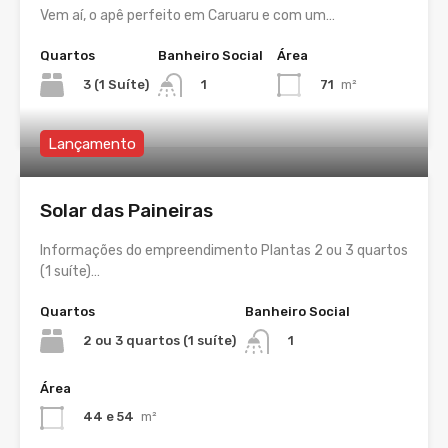
Vem aí, o apê perfeito em Caruaru e com um…
Quartos
Banheiro Social
Área
3 (1 Suíte)
71
m²
1
Lançamento
Solar das Paineiras
Informações do empreendimento Plantas 2 ou 3 quartos
(1 suíte)…
Quartos
Banheiro Social
2 ou 3 quartos (1 suíte)
1
Área
44 e 54
m²