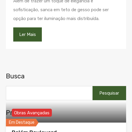
Além de trazer um toque de elegância e
sofisticação, sanca em teto de gesso pode ser
opção para ter iluminação mais distribuída.
Ler Mais
Busca
Pesquisar
por:
Propriedades
Obras Avançadas
Em Destaque