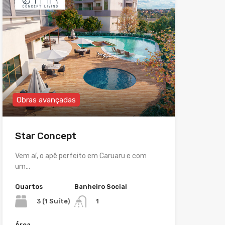
Obras avançadas
Star Concept
Vem aí, o apê perfeito em Caruaru e com
um…
Quartos
Banheiro Social
3 (1 Suíte)
1
Área