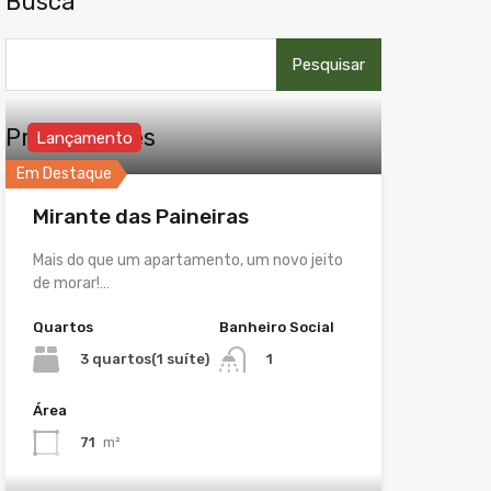
Busca
Pesquisar
por:
Propriedades
Lançamento
Em Destaque
Mirante das Paineiras
Mais do que um apartamento, um novo jeito
de morar!…
Quartos
Banheiro Social
3 quartos(1 suíte)
1
Área
71
m²