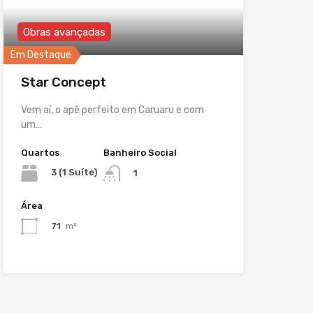
Obras avançadas
Em Destaque
Star Concept
Vem aí, o apê perfeito em Caruaru e com
um…
Quartos
Banheiro Social
3 (1 Suíte)
1
Área
71
m²