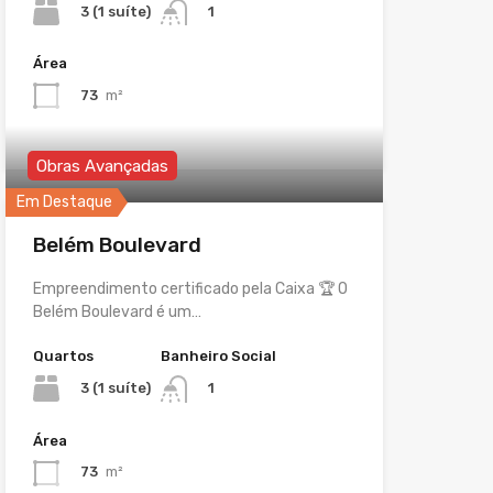
3 (1 suíte)
1
Área
73
m²
Obras Avançadas
Em Destaque
Belém Boulevard
Empreendimento certificado pela Caixa 🏆 O
Belém Boulevard é um…
Quartos
Banheiro Social
3 (1 suíte)
1
Área
73
m²