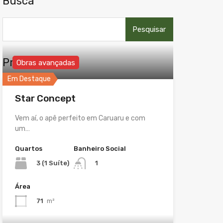
Busca
Pesquisar
por:
Propriedades
Obras avançadas
Em Destaque
Star Concept
Vem aí, o apê perfeito em Caruaru e com
um…
Quartos
Banheiro Social
3 (1 Suíte)
1
Área
71
m²