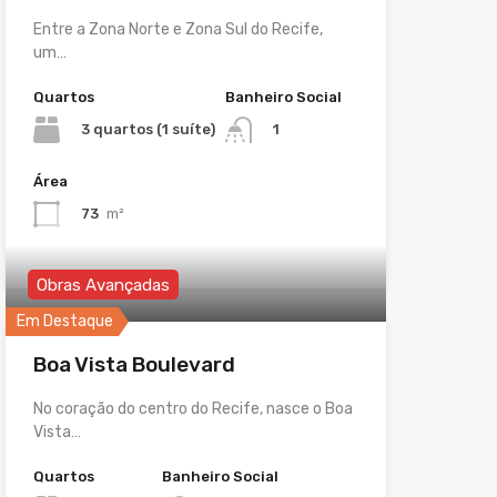
Entre a Zona Norte e Zona Sul do Recife,
um…
Quartos
Banheiro Social
3 quartos (1 suíte)
1
Área
73
m²
Obras Avançadas
Em Destaque
Boa Vista Boulevard
No coração do centro do Recife, nasce o Boa
Vista…
Quartos
Banheiro Social