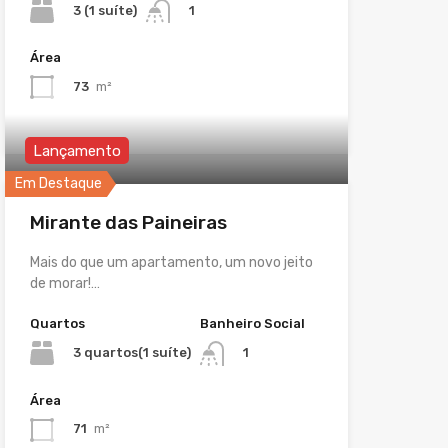
3 (1 suíte)
1
Área
73
m²
Lançamento
Em Destaque
Mirante das Paineiras
Mais do que um apartamento, um novo jeito
de morar!…
Quartos
Banheiro Social
3 quartos(1 suíte)
1
Área
71
m²