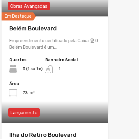
Obras Avançadas
Em Destaque
Belém Boulevard
Empreendimento certificado pela Caixa 🏆 O
Belém Boulevard é um…
Quartos
Banheiro Social
3 (1 suíte)
1
Área
73
m²
Lançamento
Ilha do Retiro Boulevard