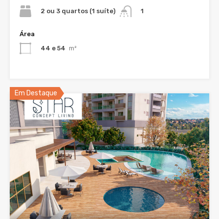
2 ou 3 quartos (1 suíte)
1
Área
44 e 54
m²
Em Destaque