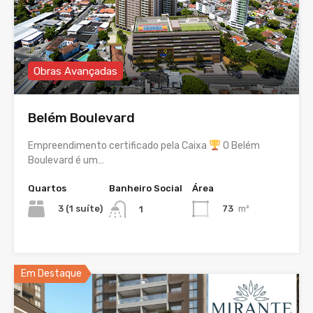
Obras Avançadas
Belém Boulevard
Empreendimento certificado pela Caixa
O Belém
Boulevard é um…
Quartos
Banheiro Social
Área
3 (1 suíte)
73
m²
1
Em Destaque