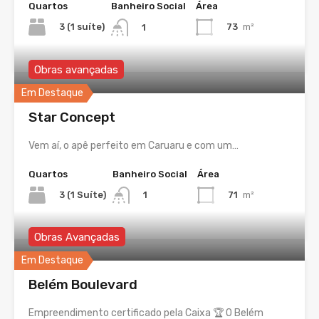
Quartos
Banheiro Social
Área
3 (1 suíte)
73
m²
1
Obras avançadas
Em Destaque
Star Concept
Vem aí, o apê perfeito em Caruaru e com um…
Quartos
Banheiro Social
Área
3 (1 Suíte)
71
m²
1
Obras Avançadas
Em Destaque
Belém Boulevard
Empreendimento certificado pela Caixa 🏆 O Belém