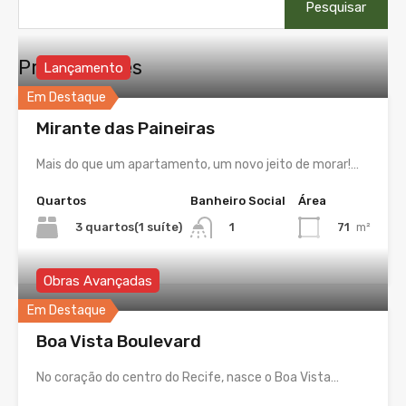
por:
Propriedades
Lançamento
Em Destaque
Mirante das Paineiras
Mais do que um apartamento, um novo jeito de morar!…
Quartos
Banheiro Social
Área
3 quartos(1 suíte)
71
m²
1
Obras Avançadas
Em Destaque
Boa Vista Boulevard
No coração do centro do Recife, nasce o Boa Vista…