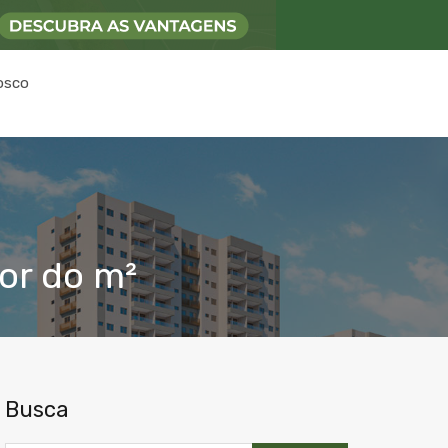
osco
or do m²
Busca