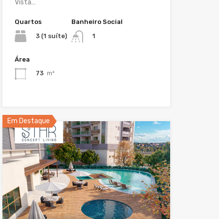
Vista…
Quartos
Banheiro Social
3 (1 suíte)
1
Área
73
m²
Em Destaque