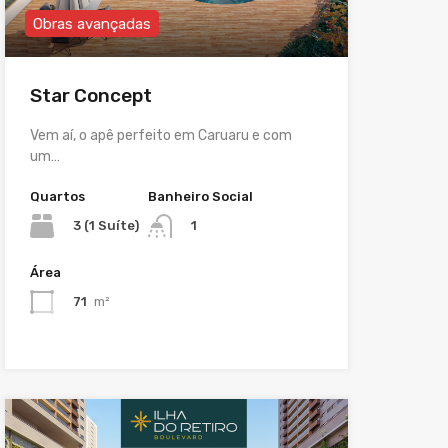
Obras avançadas
Star Concept
Vem aí, o apê perfeito em Caruaru e com
um…
Quartos
Banheiro Social
3 (1 Suíte)
1
Área
71
m²