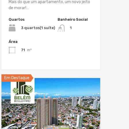
Mais do que um apartamento, um novo jeito
de morar!…
Quartos
Banheiro Social
3 quartos(1 suíte)
1
Área
71
m²
Em Destaque