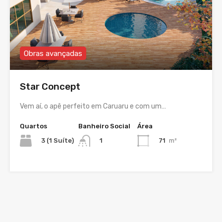
Obras avançadas
Star Concept
Vem aí, o apê perfeito em Caruaru e com um…
Quartos
Banheiro Social
Área
3 (1 Suíte)
71
m²
1