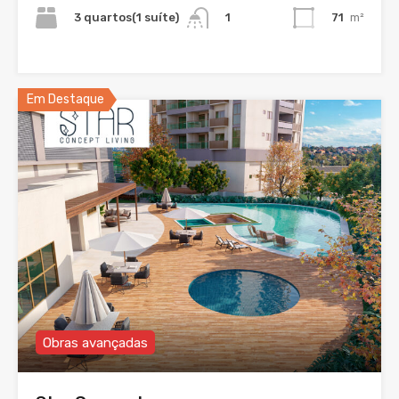
3 quartos(1 suíte)
71
m²
1
Em Destaque
Obras avançadas