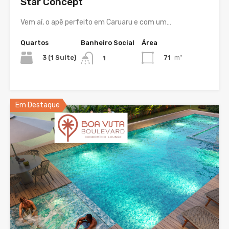
Star Concept
Vem aí, o apê perfeito em Caruaru e com um…
Quartos
Banheiro Social
Área
3 (1 Suíte)
71
m²
1
Em Destaque