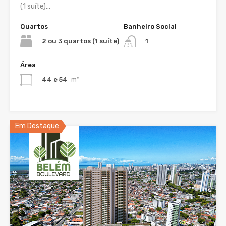
(1 suíte)…
Quartos
Banheiro Social
2 ou 3 quartos (1 suíte)
1
Área
44 e 54
m²
Em Destaque