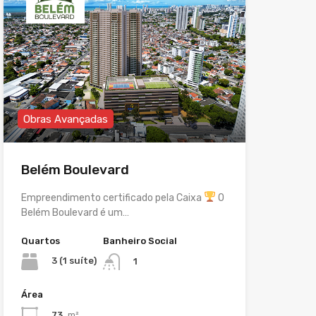
Obras Avançadas
Belém Boulevard
Empreendimento certificado pela Caixa
O
Belém Boulevard é um…
Quartos
Banheiro Social
3 (1 suíte)
1
Área
73
m²