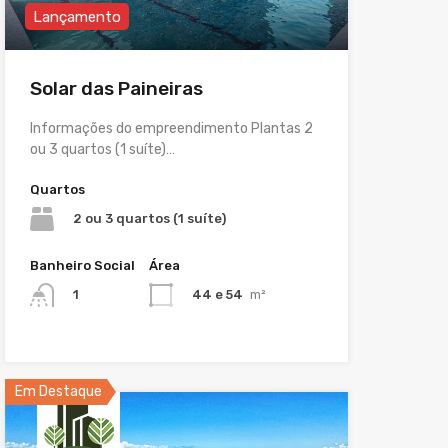
Lançamento
Solar das Paineiras
Informações do empreendimento Plantas 2
ou 3 quartos (1 suíte)…
Quartos
2 ou 3 quartos (1 suíte)
Banheiro Social
Área
44 e 54
m²
1
Em Destaque