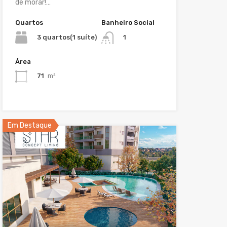
de morar!…
Quartos
Banheiro Social
3 quartos(1 suíte)
1
Área
71
m²
Em Destaque