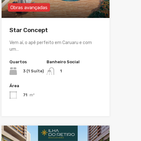
Obras avançadas
Star Concept
Vem aí, o apê perfeito em Caruaru e com
um…
Quartos
Banheiro Social
3 (1 Suíte)
1
Área
71
m²