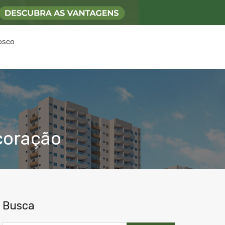
osco
coração
Busca