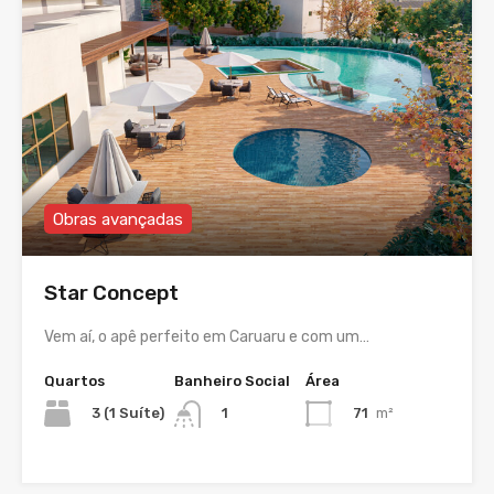
Obras avançadas
Star Concept
Vem aí, o apê perfeito em Caruaru e com um…
Quartos
Banheiro Social
Área
3 (1 Suíte)
71
m²
1