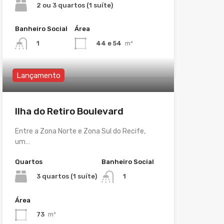
2 ou 3 quartos (1 suíte)
Banheiro Social
Área
44 e 54
m²
1
Lançamento
Ilha do Retiro Boulevard
Entre a Zona Norte e Zona Sul do Recife,
um…
Quartos
Banheiro Social
3 quartos (1 suíte)
1
Área
73
m²