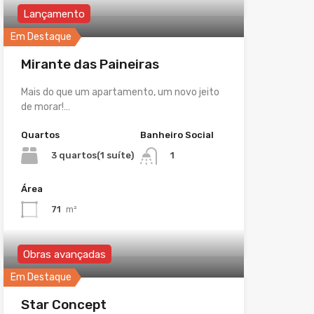
Lançamento
Em Destaque
Mirante das Paineiras
Mais do que um apartamento, um novo jeito
de morar!…
Quartos
Banheiro Social
3 quartos(1 suíte)
1
Área
71
m²
Obras avançadas
Em Destaque
Star Concept