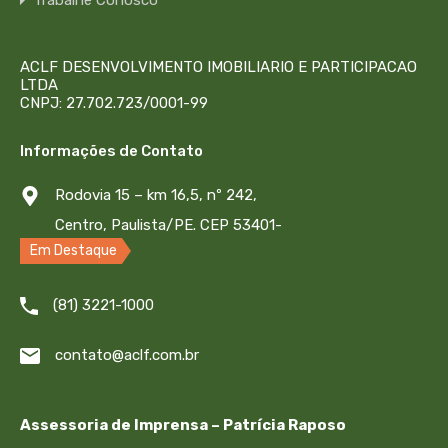
(1 suíte)…
Quartos
Banheiro Social
ACLF DESENVOLVIMENTO IMOBILIARIO E PARTICIPACAO
2 ou 3 quartos (1 suíte)
1
LTDA
CNPJ: 27.702.723/0001-99
Área
Informações de Contato
44 e 54
m²
Rodovia 15 – km 16,5, nº 242,
Centro, Paulista/PE. CEP 53401-
Em Destaque
445
(81) 3221-1000
contato@aclf.com.br
Assessoria de Imprensa – Patrícia Raposo