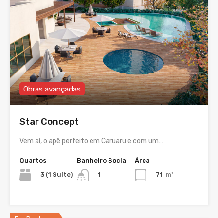
Obras avançadas
Star Concept
Vem aí, o apê perfeito em Caruaru e com um…
Quartos
Banheiro Social
Área
3 (1 Suíte)
71
m²
1