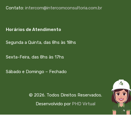
Contato:
intercom@intercomconsultoria.com.br
Obras Avançadas
Horários de Atendimento
Boa Vista Boulevard
Segunda a Quinta, das 8hs às 18hs
No coração do centro do Recife, nasce o Boa Vista…
Sexta-Feira, das 8hs às 17hs
Quartos
Banheiro Social
Área
Sábado e Domingo – Fechado
3 (1 suíte)
73
m²
1
© 2026. Todos Direitos Reservados.
Desenvolvido por
PHD Virtual
334184501650007