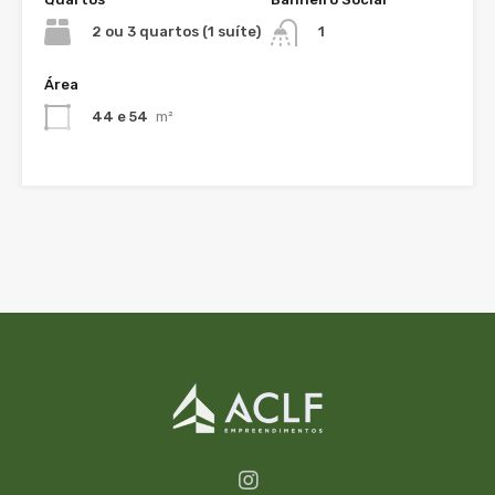
2 ou 3 quartos (1 suíte)
1
Área
44 e 54
m²