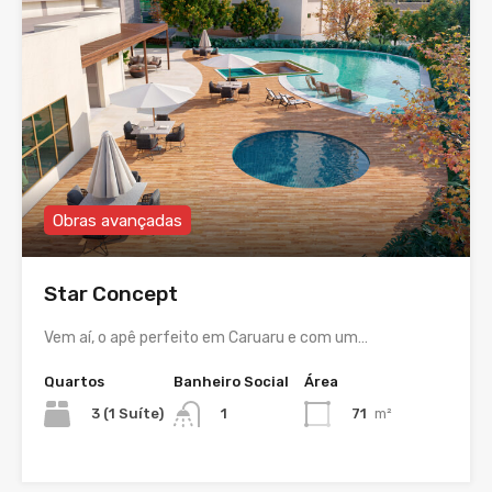
Obras avançadas
Star Concept
Vem aí, o apê perfeito em Caruaru e com um…
Quartos
Banheiro Social
Área
3 (1 Suíte)
71
m²
1