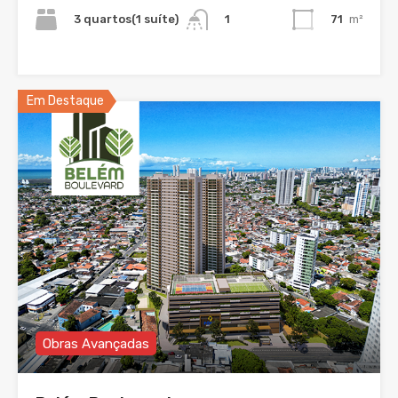
3 quartos(1 suíte)
71
m²
1
Em Destaque
Obras Avançadas