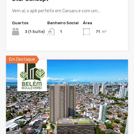
Vem aí, o apê perfeito em Caruaru e com um…
Quartos
Banheiro Social
Área
3 (1 Suíte)
71
m²
1
Em Destaque