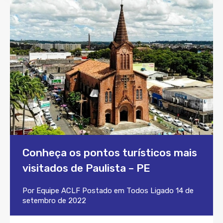
Conheça os pontos turísticos mais
visitados de Paulista – PE
Por
Equipe ACLF
Postado em
Todos
Ligado
14 de
setembro de 2022