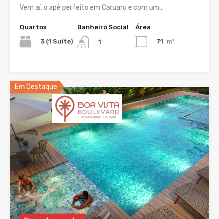
Vem aí, o apê perfeito em Caruaru e com um…
Quartos
Banheiro Social
Área
3 (1 Suíte)
71
m²
1
Em Destaque