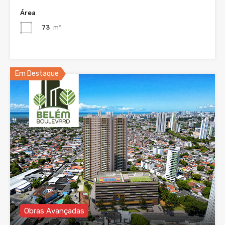
Área
73
m²
Em Destaque
Obras Avançadas