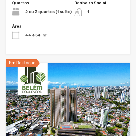
Quartos
Banheiro Social
2 ou 3 quartos (1 suíte)
1
Área
44 e 54
m²
Em Destaque