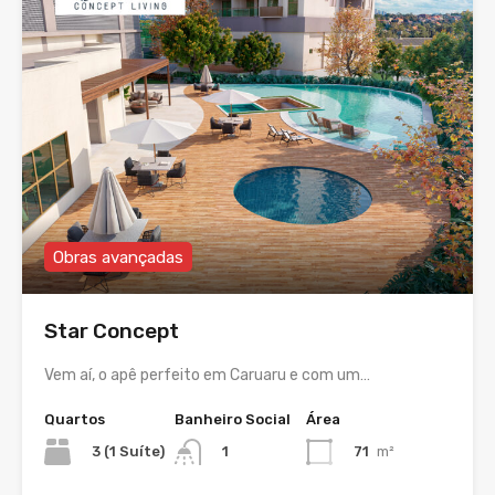
Obras avançadas
Star Concept
Vem aí, o apê perfeito em Caruaru e com um…
Quartos
Banheiro Social
Área
3 (1 Suíte)
71
m²
1