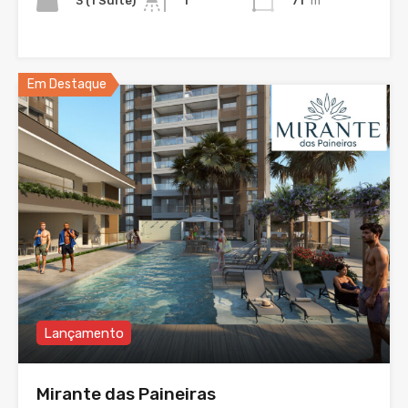
3 (1 Suíte)
71
m²
1
Em Destaque
Lançamento
Mirante das Paineiras