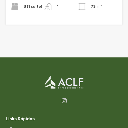
3 (1 suíte)
73
m²
1
Links Rápidos