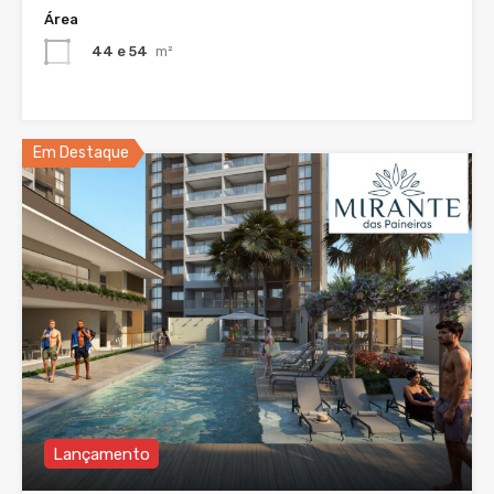
Área
44 e 54
m²
Em Destaque
Lançamento