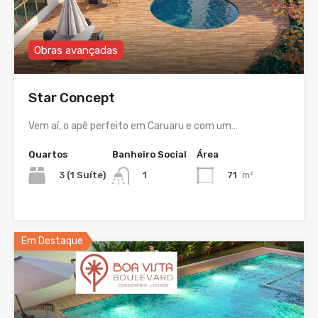
Obras avançadas
Star Concept
Vem aí, o apê perfeito em Caruaru e com um…
Quartos
Banheiro Social
Área
3 (1 Suíte)
71
m²
1
Em Destaque