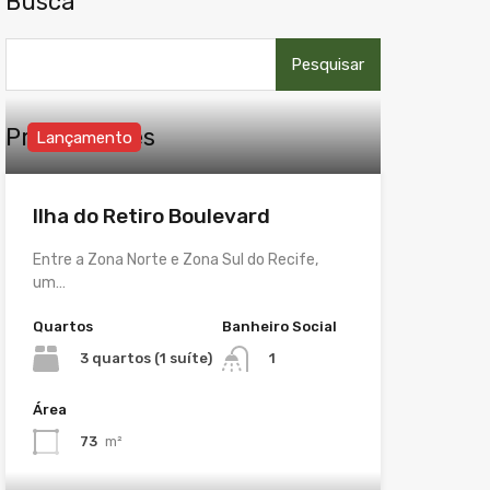
Busca
Pesquisar
por:
Propriedades
Lançamento
Ilha do Retiro Boulevard
Entre a Zona Norte e Zona Sul do Recife,
um…
Quartos
Banheiro Social
3 quartos (1 suíte)
1
Área
73
m²