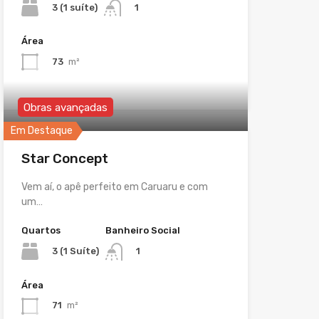
3 (1 suíte)
1
Área
73
m²
Obras avançadas
Em Destaque
Star Concept
Vem aí, o apê perfeito em Caruaru e com
um…
Quartos
Banheiro Social
3 (1 Suíte)
1
Área
71
m²