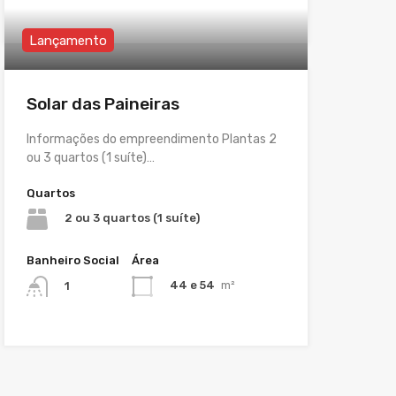
Lançamento
Solar das Paineiras
Informações do empreendimento Plantas 2
ou 3 quartos (1 suíte)…
Quartos
2 ou 3 quartos (1 suíte)
Banheiro Social
Área
44 e 54
m²
1