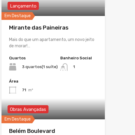
Lançamento
Em Destaque
Mirante das Paineiras
Mais do que um apartamento, um novo jeito
de morar!…
Quartos
Banheiro Social
3 quartos(1 suíte)
1
Área
71
m²
Obras Avançadas
Em Destaque
Belém Boulevard