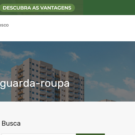
osco
 guarda-roupa
Busca