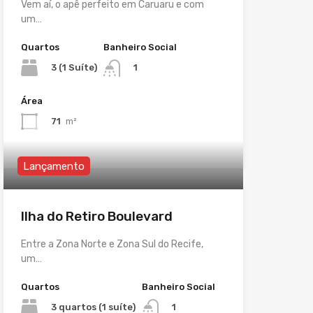
Vem aí, o apê perfeito em Caruaru e com
um…
Quartos
Banheiro Social
3 (1 Suíte)
1
Área
71
m²
Lançamento
Ilha do Retiro Boulevard
Entre a Zona Norte e Zona Sul do Recife,
um…
Quartos
Banheiro Social
3 quartos (1 suíte)
1