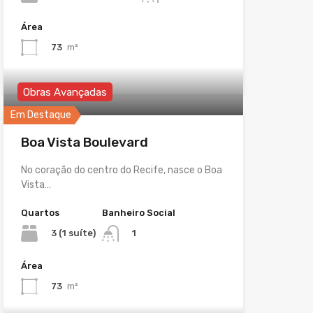
Área
73
m²
Obras Avançadas
Em Destaque
Boa Vista Boulevard
No coração do centro do Recife, nasce o Boa
Vista…
Quartos
Banheiro Social
3 (1 suíte)
1
Área
73
m²