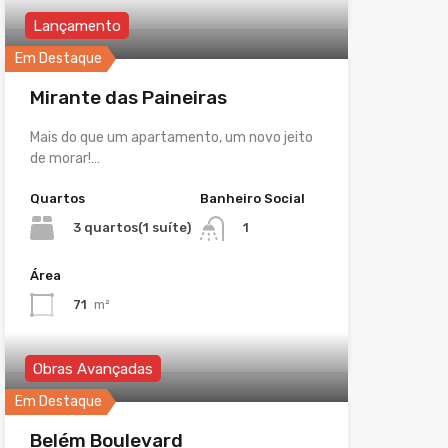
Lançamento
Em Destaque
Mirante das Paineiras
Mais do que um apartamento, um novo jeito
de morar!…
Quartos
Banheiro Social
3 quartos(1 suíte)
1
Área
71
m²
Obras Avançadas
Em Destaque
Belém Boulevard