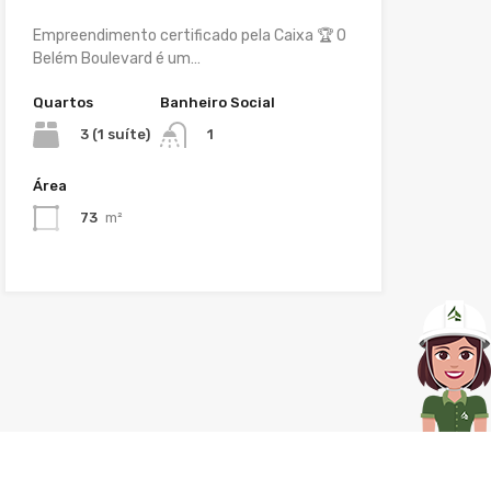
Empreendimento certificado pela Caixa 🏆 O
Belém Boulevard é um…
Quartos
Banheiro Social
3 (1 suíte)
1
Área
73
m²