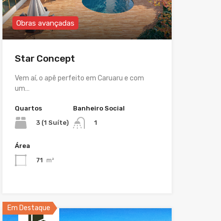
Obras avançadas
Star Concept
Vem aí, o apê perfeito em Caruaru e com
um…
Quartos
Banheiro Social
3 (1 Suíte)
1
Área
71
m²
Em Destaque