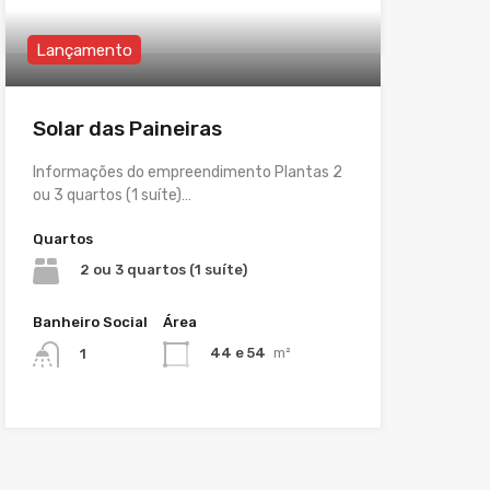
Lançamento
Solar das Paineiras
Informações do empreendimento Plantas 2
ou 3 quartos (1 suíte)…
Quartos
2 ou 3 quartos (1 suíte)
Banheiro Social
Área
44 e 54
m²
1