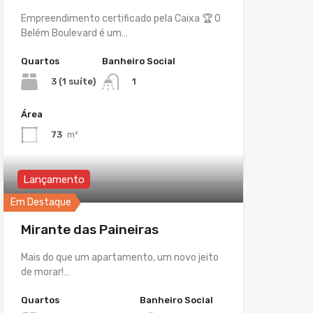
Empreendimento certificado pela Caixa 🏆 O
Belém Boulevard é um…
Quartos
Banheiro Social
3 (1 suíte)
1
Área
73
m²
Lançamento
Em Destaque
Mirante das Paineiras
Mais do que um apartamento, um novo jeito
de morar!…
Quartos
Banheiro Social