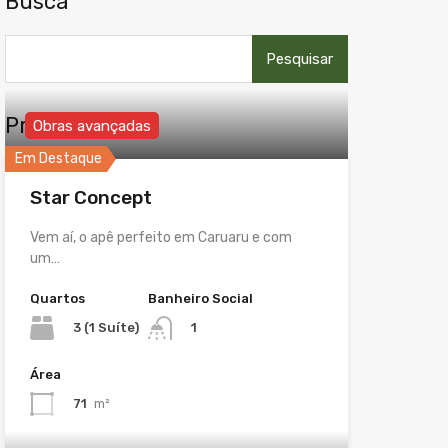
Busca
Pesquisar
por:
Propriedades
Obras avançadas
Em Destaque
Star Concept
Vem aí, o apê perfeito em Caruaru e com
um…
Quartos
Banheiro Social
3 (1 Suíte)
1
Área
71
m²