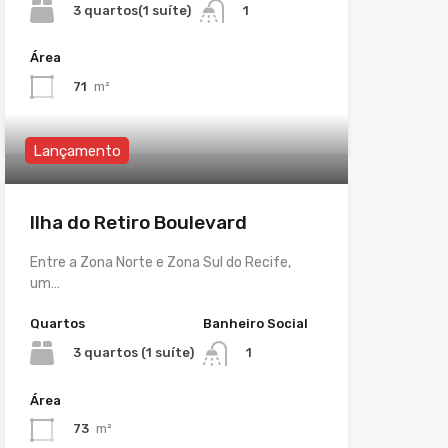
3 quartos(1 suíte)
1
Área
71
m²
Lançamento
Ilha do Retiro Boulevard
Entre a Zona Norte e Zona Sul do Recife,
um…
Quartos
Banheiro Social
3 quartos (1 suíte)
1
Área
73
m²