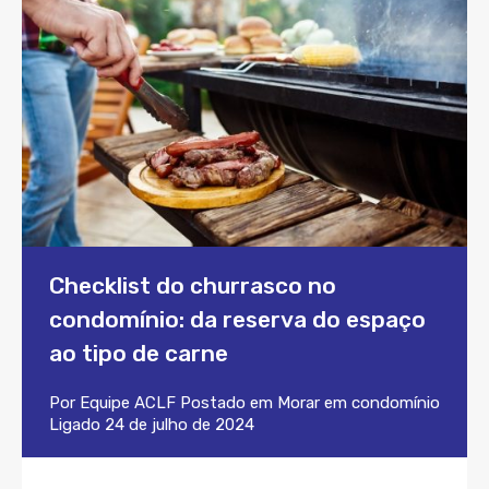
Checklist do churrasco no
condomínio: da reserva do espaço
ao tipo de carne
Por
Equipe ACLF
Postado em
Morar em condomínio
Ligado
24 de julho de 2024