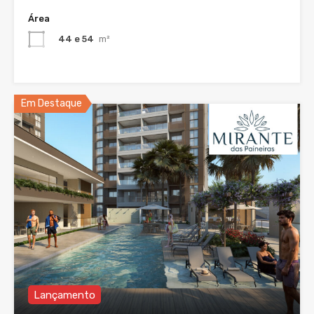
Área
44 e 54
m²
Em Destaque
Lançamento