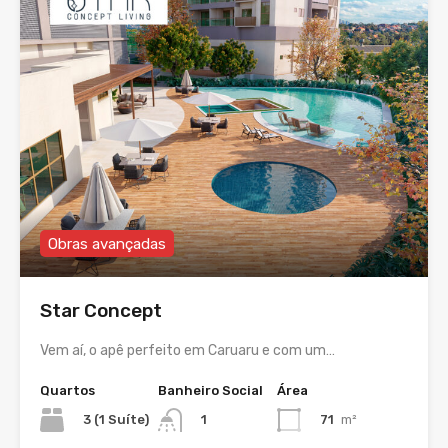
Obras avançadas
Star Concept
Vem aí, o apê perfeito em Caruaru e com um…
Quartos
Banheiro Social
Área
3 (1 Suíte)
71
m²
1