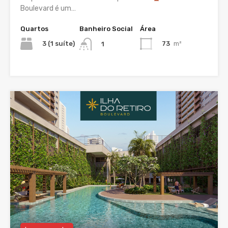
Boulevard é um…
Quartos
Banheiro Social
Área
3 (1 suíte)
73
m²
1