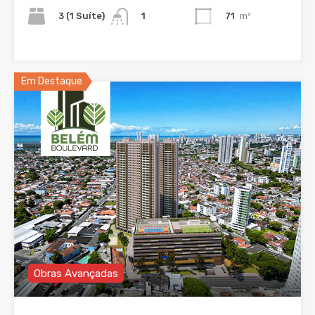
3 (1 Suíte)
71
m²
1
Em Destaque
Obras Avançadas