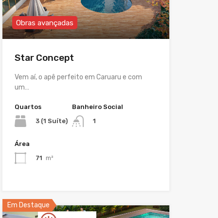
Obras avançadas
Star Concept
Vem aí, o apê perfeito em Caruaru e com
um…
Quartos
Banheiro Social
3 (1 Suíte)
1
Área
71
m²
Em Destaque