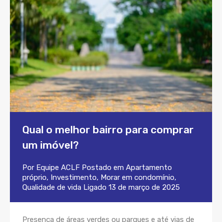
Qual o melhor bairro para comprar
um imóvel?
Por
Equipe ACLF
Postado em
Apartamento
próprio
,
Investimento
,
Morar em condomínio
,
Qualidade de vida
Ligado
13 de março de 2025
Presença de áreas verdes ou parques e até vias de