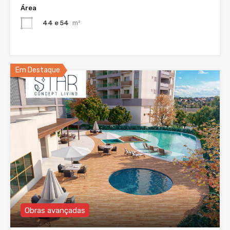
Área
44 e 54
m²
Em Destaque
Obras avançadas