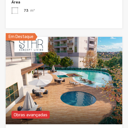
Área
73
m²
Em Destaque
Obras avançadas