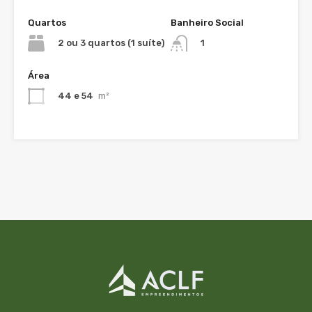
Quartos
Banheiro Social
2 ou 3 quartos (1 suíte)
1
Área
44 e 54
m²