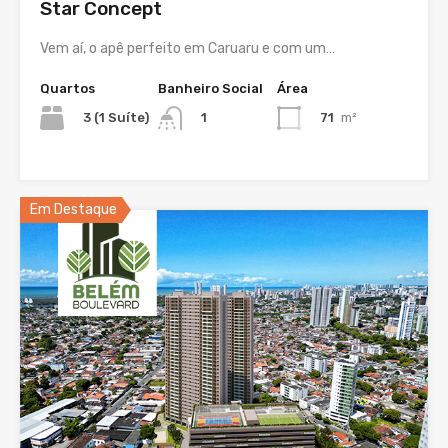
Star Concept
Vem aí, o apê perfeito em Caruaru e com um…
Quartos
Banheiro Social
Área
3 (1 Suíte)
71
m²
1
Em Destaque