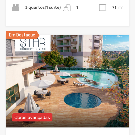
3 quartos(1 suíte)
71
m²
1
Em Destaque
Obras avançadas