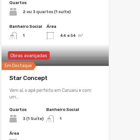
Quartos
2 ou 3 quartos (1 suíte)
Banheiro Social
Área
44 e 54
m²
1
Obras avançadas
Em Destaque
Star Concept
Vem aí, o apê perfeito em Caruaru e com
um…
Quartos
Banheiro Social
3 (1 Suíte)
1
Área