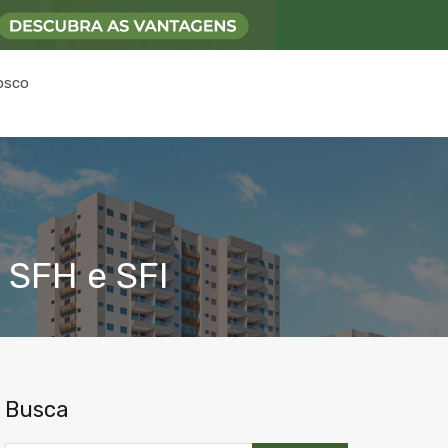
osco
 SFH e SFI
Busca