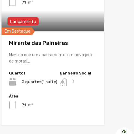
71
m²
Lançamento
Em Destaque
Mirante das Paineiras
Mais do que um apartamento, um novo jeito
de morar!…
Quartos
Banheiro Social
3 quartos(1 suíte)
1
Área
71
m²