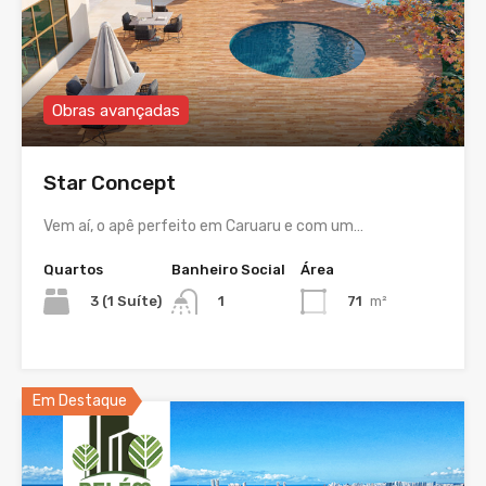
Obras avançadas
Star Concept
Vem aí, o apê perfeito em Caruaru e com um…
Quartos
Banheiro Social
Área
3 (1 Suíte)
71
m²
1
Em Destaque