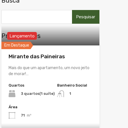
Busca
Pesquisar
por:
Propriedades
Lançamento
Em Destaque
Mirante das Paineiras
Mais do que um apartamento, um novo jeito
de morar!…
Quartos
Banheiro Social
3 quartos(1 suíte)
1
Área
71
m²