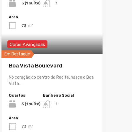
3 (1 suíte)
1
Área
73
m²
Obras Avançadas
Em Destaque
Boa Vista Boulevard
No coração do centro do Recife, nasce o Boa
Vista…
Quartos
Banheiro Social
3 (1 suíte)
1
Área
73
m²