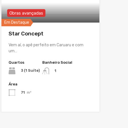
Obras avançadas
Em Destaque
Star Concept
Vem aí, o apê perfeito em Caruaru e com
um…
Quartos
Banheiro Social
3 (1 Suíte)
1
Área
71
m²