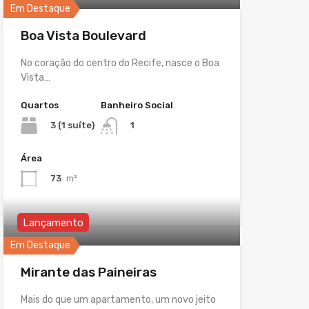
Em Destaque
Boa Vista Boulevard
No coração do centro do Recife, nasce o Boa
Vista…
Quartos
Banheiro Social
3 (1 suíte)
1
Área
73
m²
Lançamento
Em Destaque
Mirante das Paineiras
Mais do que um apartamento, um novo jeito