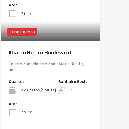
Área
73
m²
Lançamento
Ilha do Retiro Boulevard
Entre a Zona Norte e Zona Sul do Recife,
um…
Quartos
Banheiro Social
3 quartos (1 suíte)
1
Área
73
m²