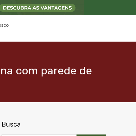
osco
ana com parede de
Busca