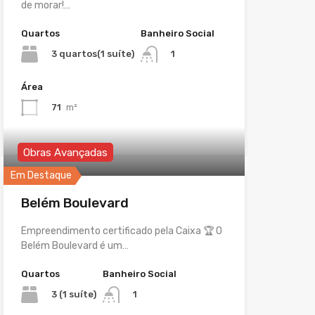
de morar!…
Quartos
Banheiro Social
3 quartos(1 suíte)
1
Área
71
m²
Obras Avançadas
Em Destaque
Belém Boulevard
Empreendimento certificado pela Caixa 🏆 O
Belém Boulevard é um…
Quartos
Banheiro Social
3 (1 suíte)
1