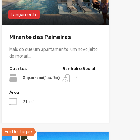
Lançamento
Mirante das Paineiras
Mais do que um apartamento, um novo jeito
de morar!…
Quartos
Banheiro Social
3 quartos(1 suíte)
1
Área
71
m²
Em Destaque