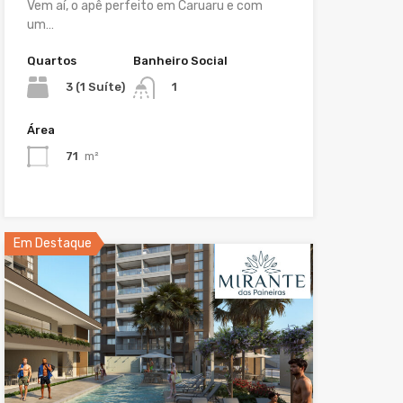
Vem aí, o apê perfeito em Caruaru e com
um…
Quartos
Banheiro Social
3 (1 Suíte)
1
Área
71
m²
Em Destaque