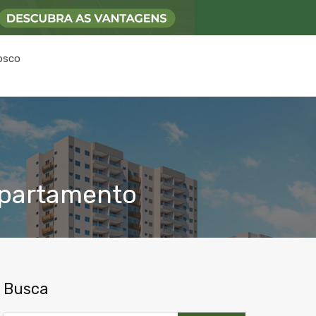
osco
apartamento
Busca