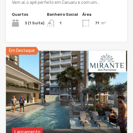
Vem aí, o apê perfeito em Caruaru e com um…
Quartos
Banheiro Social
Área
3 (1 Suíte)
71
m²
1
Em Destaque
Lançamento